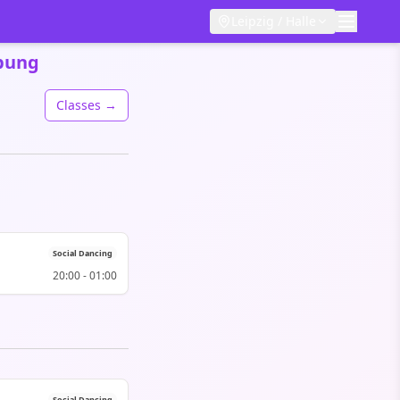
Leipzig / Halle
ebung
Classes →
Social Dancing
20:00
-
01:00
Social Dancing