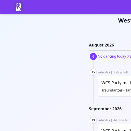
West
August
2026
No dancing today :/ 
6
15
Saturday
|
9 days left
WCS Party mit 
Traumtänzer - Tan
September
2026
19
Saturday
|
44 days left
WCS Party mit 