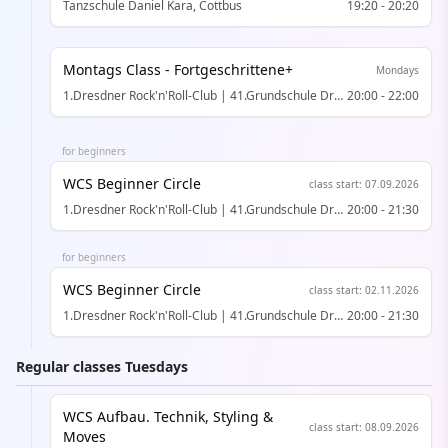
Tanzschule Daniel Kara, Cottbus
19:20
-
20:20
Montags Class - Fortgeschrittene+
Mondays
1.Dresdner Rock'n'Roll-Club | 41.Grundschule Dresden
20:00
(
Turnhalle, im
-
22:00
for beginners
WCS Beginner Circle
class start
:
07.09.2026
1.Dresdner Rock'n'Roll-Club | 41.Grundschule Dresden
20:00
(
Turnhalle, im
-
21:30
for beginners
WCS Beginner Circle
class start
:
02.11.2026
1.Dresdner Rock'n'Roll-Club | 41.Grundschule Dresden
20:00
(
Turnhalle, im
-
21:30
Regular classes Tuesdays
WCS Aufbau. Technik, Styling &
class start
:
08.09.2026
Moves