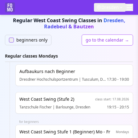
Dresden
Regular West Coast Swing Classes in
Dresden,
Radebeul & Bautzen
beginners only
go to the calendar →
Regular classes Mondays
Aufbaukurs nach Beginner
Dresdner Hochschul­sportzentrum | Tusculum, Dresden
17:30
-
19:00
West Coast Swing (Stufe 2)
class start
:
17.08.2026
Tanzschule Fischer | Barlounge, Dresden
19:15
-
20:15
for beginners
West Coast Swing Stufe 1 (Beginner) Mo - Fr
Mondays