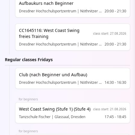
Aufbaukurs nach Beginner
Dresdner Hochschul­sportzentrum | Nöthnitzer Str. Halle III rechts, Dresden
20:00
-
21:30
CC1645116: West Coast Swing
class start
:
27.08.2026
freies Training
Dresdner Hochschul­sportzentrum | Nöthnitzer Str. Halle III rechts, Dresden
20:00
-
21:30
Regular classes Fridays
Club (nach Beginner und Aufbau)
Dresdner Hochschul­sportzentrum | Nöthnitzer Str. Halle III rechts, Dresden
14:30
-
16:30
for beginners
West Coast Swing (Stufe 1) (Stufe 4)
class start
:
21.08.2026
Tanzschule Fischer | Glassaal, Dresden
17:45
-
18:45
for beginners